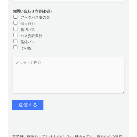
)
レ
所
*
ス
お問い合わせ内容(必須)
(
アークバス友の会
必
個人旅行
須
貸切バス
)
バス委託業務
*
路線バス
その他
メ
ッ
セ
ー
ジ
内
容
(
必
送信する
須
)
*
営業日に確認をしておりますが、3～4日経っても、当社からの連絡