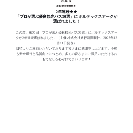
2年連続★★
「プロが選ぶ優良観光バス30選」に ボルテックスアークが
選ばれました！
この度、第35回「プロが選ぶ優良観光バス30選」にボルテックスアー
クが2年連続選ばれました。（主催:株式会社旅行新聞新社、2025年12
月11日発表）
日頃よりご愛顧いただいております皆さまに感謝申し上げます。今後
も安全運行と品質向上につとめ、多くの皆さまにご満足いただけるお
もてなしを心がけてまいります！