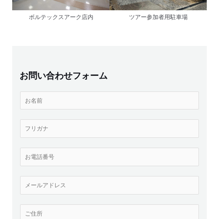
ボルテックスアーク店内
ツアー参加者用駐車場
お問い合わせフォーム
お
名
前
(
フ
必
リ
須
ガ
)
ナ
お
*
(
電
必
話
須
番
メ
)
号
ー
*
(
ル
必
ア
ご
須
ド
住