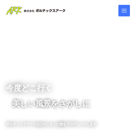
内
Main
容
を
Menu
ス
キ
ッ
プ
今度どこ行く
美しい風景をさがしに
ボルテックスアークは心のこもった旅をプロデュースします