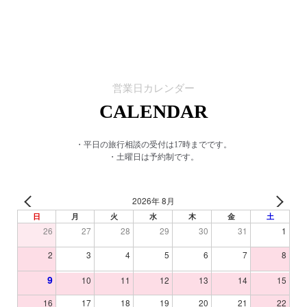
営業日カレンダー
CALENDAR
・平日の旅行相談の受付は17時までです。
・土曜日は予約制です。
2026年 8月
PREV
NEXT
日
月
火
水
木
金
土
26
27
28
29
30
31
1
2
3
4
5
6
7
8
9
10
11
12
13
14
15
16
17
18
19
20
21
22